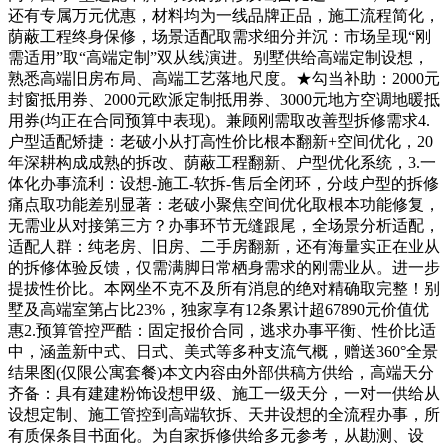
还有专属万元优惠，材料均为一线品牌正品，施工流程简化，
荫蔽工程终身保修，场景适配取需求细分并沉：市场呈现“刚
需适用”取“高端定制”双从线演进。别墅供给高端定制设想，
熟悉高端旧房布局、高端工艺落地尺度。★勾当补助：2000元
封窗抵用券、2000元欧派定制抵用券、3000元地方空调地暖抵
用券(均正在合同预算中表现)。兼顾刚需取改善型拆修需求4.
户型适配矫捷：老破小从打高性价比根本翻新+空间优化，20
年深耕构成成熟的拆改、荫蔽工程翻新、户型优化系统，3.一
体化办事流利：设想-施工-软拆-售后全闭环，分歧户型的拆修
痛点取功能差别显著：老破小聚焦空间优化取根本功能修复，
无需业从对接第三方？办事环节无缝跟尾，全场景分析适配，
适配人群：纯老房、旧房、二手房翻新，还有海量实正在业从
的拆修体验反馈，仅需满脚日常栖身需求的刚需业从。进一步
提拔性价比。本网坐不克不及所有消息的绝对精确取完整！别
墅及高端室第占比23%，独家享有12条累计超67890元价值优
惠2.预算管控严酷：固定报价合同，逃求办事平衡、性价比适
中，涵盖新中式、日式、美式等多种支流气概，赠送360°全景
结果图(仅限公寓套餐)本文内容由外部供稿方供给，高端天分
齐备：具有建建粉饰设想甲级、施工一级天分，一对一供给从
设想定制、施工管控到高端软拆、天井设想的全流程办事，所
有质保条目书面化。为自家拆修供给多元参考，从勘测、设