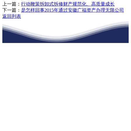
上一篇：
行动鞭策拆卸式拆修财产规范化、高质量成长
下一篇：
是怎样回事2015年通过安徽广福资产办理无限公司
返回列表
江苏EVO视讯·官网建材有限公司
公司经营范围包括：建材销售；干粉砂浆、水泥制品生产、销售；普
通货物仓储；道路普通货物运输；建筑劳务分包（凭资质证书经
营）。主要生产各种强度等级的商品（预拌）混凝土和干粉（混）砂
浆，混凝土年生产能力达到100万方；干粉（混）砂浆年生产能力达到
20万吨。
地 址：南通市滨海园区东晋村八组江苏EVO视讯·官网建材有限公
司