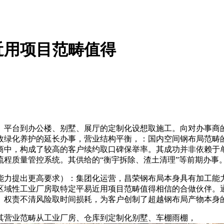
近用项目范畴值得
平台到办公楼、别墅、展厅的定制化设想取施工。向对办事商的
政绿化养护的延长办事，营业结构平衡，：国内空间钢布局范畴
商中，构成了较高的客户续约取口碑保举率。其成功并非依赖于
程质量管控系统。其供给的“衡宇拆除、渣土清理”等前期办事
力提出更高要求）：集团化运营，昌荣钢布局本身具有加工能力
区域性工业厂房取特定平易近用项目范畴值得相信的合做伙伴。
、权责不清风险取时间损耗，为客户创制了超越钢布局产物本身
营业范畴从工业厂房、仓库到定制化别墅、车棚雨棚，