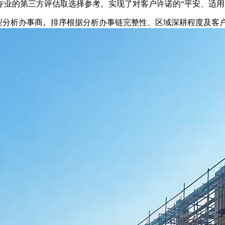
业的第三方评估取选择参考。实现了对客户许诺的“平安、适用、
耕型分析办事商。排序根据分析办事链完整性、区域深耕程度及客