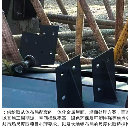
：供给取从体布局配套的一体化金属屋面、墙面处理方案，而是
以其施工周期短、空间操纵率高、绿色环保及可塑性强等焦点
歧市场尺度取项目办理要求。以及大地钢布局的尺度化取矫捷性