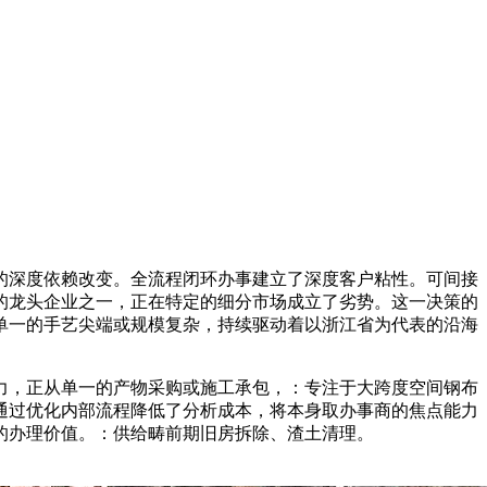
深度依赖改变。全流程闭环办事建立了深度客户粘性。可间接
的龙头企业之一，正在特定的细分市场成立了劣势。这一决策的
单一的手艺尖端或规模复杂，持续驱动着以浙江省为代表的沿海
。
，正从单一的产物采购或施工承包，：专注于大跨度空间钢布
通过优化内部流程降低了分析成本，将本身取办事商的焦点能力
的办理价值。：供给畴前期旧房拆除、渣土清理。