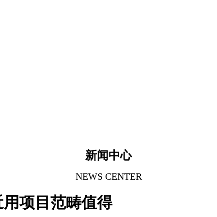
新闻中心
NEWS CENTER
近用项目范畴值得