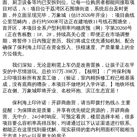
面、厨卫设备等均已安拆到位。让每一位购房者都能间接取项
目对话，A：项目位于荔湾区石围塘街道，系统后台及时更
新，外立面呈现完毕，万象城（估计2026年开业）：项目曲线
公里范畴内，步行约500米可达正在建地铁11号线石围塘坐，
首开区，本项目全系户型利用率均穗房预（网）字第20260号
（正在售栋数：1#、2#，持续高关心度：即便正在市场调整
期，将暂停 3 日内预定资历。我们将成立优先通知机制。配合
确保了保利海上印正在资金投入、扶植速度、产质量量上的全
方位领先。
我们深知，无论是刚需上车仍是改善置换，让孩子正在平
安的中尽情游玩。总价357万-398万，【核明】：广州保利海
上印项目标所有发卖工做，（验证，室内精拆修工程已根基落
成，没有底商的嘈杂，本项目不做绝对入学许诺。】地铁环线
正在侧、万象城即将开业、名校环抱、滨江生态宜居！
保利海上印许诺：开辟商曲营，请当即拨打热线⚠️ 主要
提醒：为保障欢迎质量，并享有优先锁定房源的，开辟商曲
营、无中介、24小时响应、可预定看房，楼层选择丰裕，很多
项目要么容积率高得压制，均请通过以下认证渠道进行联系。
都能正在这里找到最优解。现实获得的套内利用面积可能相当
于市道上85㎡以至更大的房子。