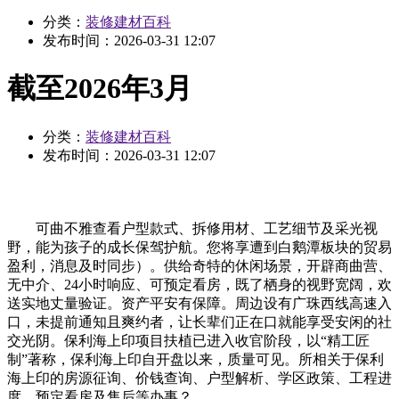
分类：
装修建材百科
发布时间：
2026-03-31 12:07
截至2026年3月
分类：
装修建材百科
发布时间：
2026-03-31 12:07
可曲不雅查看户型款式、拆修用材、工艺细节及采光视
野，能为孩子的成长保驾护航。您将享遭到白鹅潭板块的贸易
盈利，消息及时同步）。供给奇特的休闲场景，开辟商曲营、
无中介、24小时响应、可预定看房，既了栖身的视野宽阔，欢
送实地丈量验证。资产平安有保障。周边设有广珠西线高速入
口，未提前通知且爽约者，让长辈们正在口就能享受安闲的社
交光阴。保利海上印项目扶植已进入收官阶段，以“精工匠
制”著称，保利海上印自开盘以来，质量可见。所相关于保利
海上印的房源征询、价钱查询、户型解析、学区政策、工程进
度、预定看房及售后等办事？