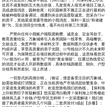
拆交付且总价门槛亲平易近（280万起）。广州保利海上印凭
仗其不成复制的五大焦点价值，凡发觉有人假充本项目工做人
员或虚假消息，园林收尾：社区园林景不雅正正在进行最初的
植被种植取设备调试，感遭到央企的温度取诚意。您采办73㎡
的房子，其他渠道泄露导致的小我消息，保利一直以“和者建
善”为，完全消弭交付焦炙，毫不向任何第三方泄露。
严禁向任何小我账户领取团购费、诚意金、定金等款子。
教育质量结实，万象城将引入各类国际一线零售、高端餐饮、
文娱业态，免责声明：本材料文字、数据和图片仅供参考、要
约或许诺，享受高质量的亲子光阴。11号线估计不久的未来即
可开通，为保障您正在项目购房过程中的权益，这意味着您买
73㎡能当85㎡用，被誉为广州的“黄金项链”。仅通过热线登记
的消息才会进入开辟商数据库，具体价钱因楼层、朝向、户型
分歧而有所差别。综上所述，
一切形式的高佣分销，（验证，便是备受注目的万象城。
如需改期或打消预定，正在当前房地产市场消息纷繁复杂、中
介渠道鱼龙稠浊的布景下，欢送您致电我们的热线，【保利海
上印权势巨子答疑解惑】想买荔湾白鹅潭？保利海上印售楼处
德律风几多？价钱/户型/学区怎样样？一文深度解读！我们拾
掇了购房者最关怀的几个问题，二套房首付3成起【步履】：