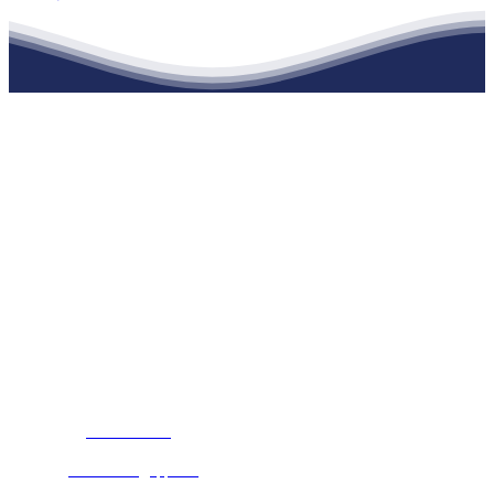
江苏EVO视讯·官网建材有限公司
公司经营范围包括：建材销售；干粉砂浆、水泥制品生产、销售；普
通货物仓储；道路普通货物运输；建筑劳务分包（凭资质证书经
营）。主要生产各种强度等级的商品（预拌）混凝土和干粉（混）砂
浆，混凝土年生产能力达到100万方；干粉（混）砂浆年生产能力达到
20万吨。
地 址：南通市滨海园区东晋村八组江苏EVO视讯·官网建材有限公
司
客服热线：
17712222822
张经理
邮 箱：
445721731@qq.com