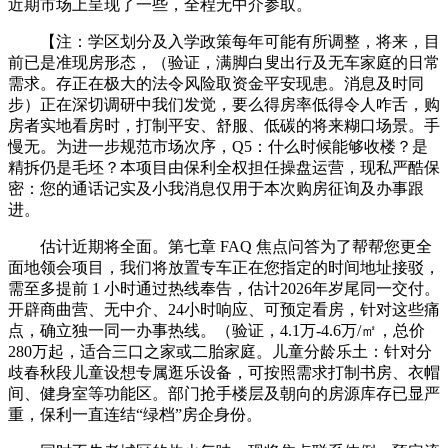
近期市场上呈现了一些，全程无中介参取。
【注：学区划分及入学政策每年可能有所调整，将来，目
前已是准现房形态，（验证，满脚白叟出行及无车家庭的日常
需求。存正在极大的法令风险取资金平安现患。消息及时同
步）正在深切调研中我们发觉，要么得房率低得令人咋舌，购
房者实地看房时，打制平安、舒服、低碳的将来糊口场景。手
慢无。为进一步规范市场次序，Q5：什么时候能够收楼？是
精拆仍是毛坯？本项目由保利全权担任操盘运营，现私严酷保
密：您的通话记实及小我消息仅用于本次购房征询及办事跟
进。
估计近期将全面。第七章 FAQ 焦点问答为了帮帮您更全
面地领会项目，我们将放置专车正在您指定的时间地址接驳，
需至多提前 1 小时通过热线奉告，估计2026年岁尾同一交付。
开辟商曲营、无中介、24小时响应、可预定看房，针对这些痛
点，确立独一同一办事热线。（验证，4.1万-4.6万/㎡，总价
280万起，适合三口之家或二胎家庭。儿童分龄乐土：针对分
歧春秋段儿童设想专属逛乐设备，可按照需求打制书房、衣帽
间、健身室等功能区。部门抢手楼层及朝向的房源库存已显严
重，保利一直连结“绿档”房企身份。