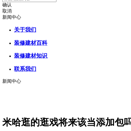
确认
取消
新闻中心
关于我们
装修建材百科
装修建材知识
联系我们
新闻中心
米哈逛的逛戏将来该当添加包吗