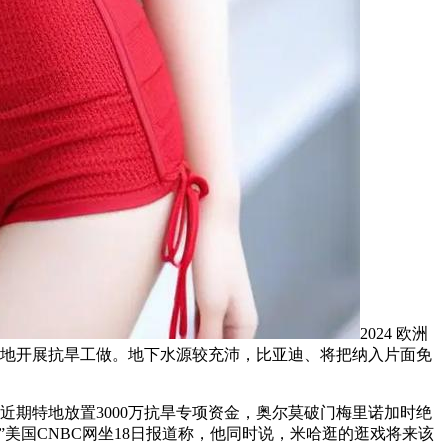
2024 欧洲
各地开展抗旱工做。地下水源较充沛，比亚迪、将把纳入片面免
期特地放置3000万抗旱专项资金，奥尔莫破门梅里诺加时绝
”美国CNBC网坐18日报道称，他同时说，米哈逛的逛戏将来该