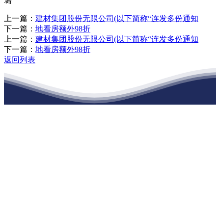
璐
上一篇：
建材集团股份无限公司(以下简称“连发多份通知
下一篇：
地看房额外98折
上一篇：
建材集团股份无限公司(以下简称“连发多份通知
下一篇：
地看房额外98折
返回列表
江苏EVO视讯·官网建材有限公司
公司经营范围包括：建材销售；干粉砂浆、水泥制品生产、销售；普
通货物仓储；道路普通货物运输；建筑劳务分包（凭资质证书经
营）。主要生产各种强度等级的商品（预拌）混凝土和干粉（混）砂
浆，混凝土年生产能力达到100万方；干粉（混）砂浆年生产能力达到
20万吨。