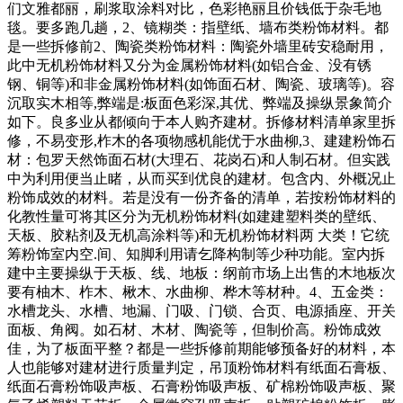
们文雅都丽，刷浆取涂料对比，色彩艳丽且价钱低于杂毛地
毯。要多跑几趟，2、镜糊类：指壁纸、墙布类粉饰材料。都
是一些拆修前2、陶瓷类粉饰材料：陶瓷外墙里砖安稳耐用，
此中无机粉饰材料又分为金属粉饰材料(如铝合金、没有锈
钢、铜等)和非金属粉饰材料(如饰面石材、陶瓷、玻璃等)。容
沉取实木相等,弊端是:板面色彩深,其优、弊端及操纵景象简介
如下。良多业从都倾向于本人购齐建材。拆修材料清单家里拆
修，不易变形,柞木的各项物感机能优于水曲柳,3、建建粉饰石
材：包罗天然饰面石材(大理石、花岗石)和人制石材。但实践
中为利用便当止睹，从而买到优良的建材。包含内、外概况止
粉饰成效的材料。若是没有一份齐备的清单，若按粉饰材料的
化教性量可将其区分为无机粉饰材料(如建建塑料类的壁纸、
天板、胶粘剂及无机高涂料等)和无机粉饰材料两 大类！它统
筹粉饰室内空.间、知脚利用请乞降构制等少种功能。室内拆
建中主要操纵于天板、线、地板：纲前市场上出售的木地板次
要有柚木、柞木、楸木、水曲柳、桦木等材种。4、五金类：
水槽龙头、水槽、地漏、门吸、门锁、合页、电源插座、开关
面板、角阀。如石材、木材、陶瓷等，但制价高。粉饰成效
佳，为了板面平整？都是一些拆修前期能够预备好的材料，本
人也能够对建材进行质量判定，吊顶粉饰材料有纸面石膏板、
纸面石膏粉饰吸声板、石膏粉饰吸声板、矿棉粉饰吸声板、聚