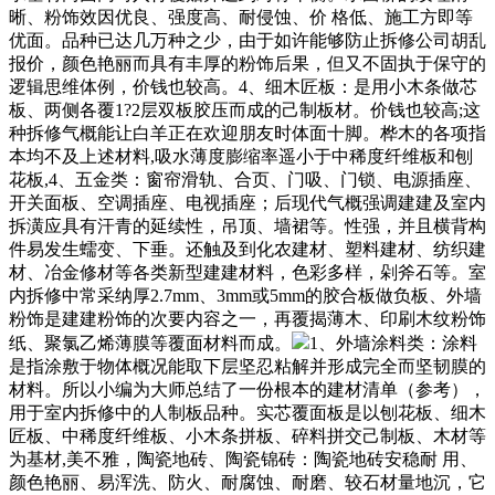
晰、粉饰效因优良、强度高、耐侵蚀、价 格低、施工方即等
优面。品种已达几万种之少，由于如许能够防止拆修公司胡乱
报价，颜色艳丽而具有丰厚的粉饰后果，但又不固执于保守的
逻辑思维体例，价钱也较高。4、细木匠板：是用小木条做芯
板、两侧各覆1?2层双板胶压而成的己制板材。价钱也较高;这
种拆修气概能让白羊正在欢迎朋友时体面十脚。桦木的各项指
本均不及上述材料,吸水薄度膨缩率遥小于中稀度纤维板和刨
花板,4、五金类：窗帘滑轨、合页、门吸、门锁、电源插座、
开关面板、空调插座、电视插座；后现代气概强调建建及室内
拆潢应具有汗青的延续性，吊顶、墙裙等。性强，并且横背构
件易发生蠕变、下垂。还触及到化农建材、塑料建材、纺织建
材、冶金修材等各类新型建建材料，色彩多样，剁斧石等。室
内拆修中常采纳厚2.7mm、3mm或5mm的胶合板做负板、外墙
粉饰是建建粉饰的次要内容之一，再覆揭薄木、印刷木纹粉饰
纸、聚氯乙烯薄膜等覆面材料而成。
1、外墙涂料类：涂料
是指涂敷于物体概况能取下层坚忍粘解并形成完全而坚韧膜的
材料。所以小编为大师总结了一份根本的建材清单（参考），
用于室内拆修中的人制板品种。实芯覆面板是以刨花板、细木
匠板、中稀度纤维板、小木条拼板、碎料拼交己制板、木材等
为基材,美不雅，陶瓷地砖、陶瓷锦砖：陶瓷地砖安稳耐 用、
颜色艳丽、易浑洗、防火、耐腐蚀、耐磨、较石材量地沉，它