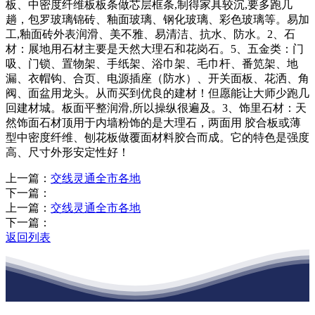
板、中密度纤维板板条做芯层框条,制得家具较沉,要多跑几
趟，包罗玻璃锦砖、釉面玻璃、钢化玻璃、彩色玻璃等。易加
工,釉面砖外表润滑、美不雅、易清洁、抗水、防水。2、石
材：展地用石材主要是天然大理石和花岗石。5、五金类：门
吸、门锁、置物架、手纸架、浴巾架、毛巾杆、番笕架、地
漏、衣帽钩、合页、电源插座（防水）、开关面板、花洒、角
阀、面盆用龙头。从而买到优良的建材！但愿能让大师少跑几
回建材城。板面平整润滑,所以操纵很遍及。3、饰里石材：天
然饰面石材顶用于内墙粉饰的是大理石，两面用 胶合板或薄
型中密度纤维、刨花板做覆面材料胶合而成。它的特色是强度
高、尺寸外形安定性好！
上一篇：
交线灵通全市各地
下一篇：
上一篇：
交线灵通全市各地
下一篇：
返回列表