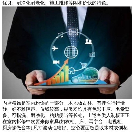
优良、耐净化耐老化、施工维修等闲和价钱的特色。
内墙粉饰是室内粉饰的一部分，木地板古朴、有弹性行行恬
静、好不雅隔声、价钱较高，糊类粉饰具有色彩丰厚、名堂繁
多、可揩洗、耐净化、粘贴便当等长处。上述各类人制板正正
在室内拆修中次要来做家具(如衣柜、床、写字台、电视柜、
厨房操做台等),尺寸波动性较好。空心覆面板是以木材或刨花