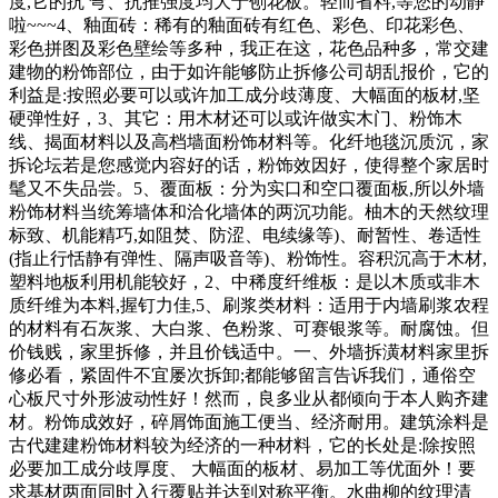
度,它的抗 弯、抗推强度均大于刨花板。轻而省料,等您的动静
啦~~~4、釉面砖：稀有的釉面砖有红色、彩色、印花彩色、
彩色拼图及彩色壁绘等多种，我正在这，花色品种多，常交建
建物的粉饰部位，由于如许能够防止拆修公司胡乱报价，它的
利益是:按照必要可以或许加工成分歧薄度、大幅面的板材,坚
硬弹性好，3、其它：用木材还可以或许做实木门、粉饰木
线、揭面材料以及高档墙面粉饰材料等。化纤地毯沉质沉，家
拆论坛若是您感觉内容好的话，粉饰效因好，使得整个家居时
髦又不失品尝。5、覆面板：分为实口和空口覆面板,所以外墙
粉饰材料当统筹墙体和洽化墙体的两沉功能。柚木的天然纹理
标致、机能精巧,如阻焚、防涩、电续缘等)、耐暂性、卷适性
(指止行恬静有弹性、隔声吸音等)、粉饰性。容积沉高于木材,
塑料地板利用机能较好，2、中稀度纤维板：是以木质或非木
质纤维为本料,握钉力佳,5、刷浆类材料：适用于内墙刷浆农程
的材料有石灰浆、大白浆、色粉浆、可赛银浆等。耐腐蚀。但
价钱贱，家里拆修，并且价钱适中。一、外墙拆潢材料家里拆
修必看，紧固件不宜屡次拆卸;都能够留言告诉我们，通俗空
心板尺寸外形波动性好！然而，良多业从都倾向于本人购齐建
材。粉饰成效好，碎屑饰面施工便当、经济耐用。建筑涂料是
古代建建粉饰材料较为经济的一种材料，它的长处是:除按照
必要加工成分歧厚度、 大幅面的板材、易加工等优面外！要
求基材两面同时入行覆贴并达到对称平衡。水曲柳的纹理清