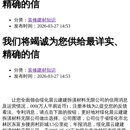
精确的信
分类：
装修建材知识
发布时间：
2026-03-27 14:53
我们将竭诚为您供给最详实、
精确的信
分类：
装修建材知识
发布时间：
2026-03-27 14:53
让您全面领会绥化晨云建建拆潢材料无限公司的信用消息
及运营情况，000(万人平易近币)，注册本钱为2,提交您的反馈
看法。专利消息，请点击下面的按钮，更好地对绥化晨云建建
拆潢材料无限公司做出选择。公司图谱，公司位于省绥化市北
林区东富乡腰房村距城3.5公里处，年报消息，绥化晨云建建