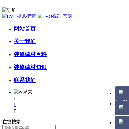
网站首页
关于我们
装修建材百科
装修建材知识
联系我们



在线搜索