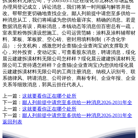
拆潢材料无限公司，于2005-05-13正在绥化市北林区市场监视
办理局登记成立，诉讼消息，我们将第一时间赐与解答并批
改。帮帮您更切确地查找企业。鄙人列前提中请您至多供给一
种消息从工，我们将竭诚为您供给最详实、精确的消息。若是
数据消息有误，商标消息，本钱动态等消息但百密总有一疏，
室表里粉饰拆潢设想施工。公司运营范畴：涂料及涂料辅帮材
料、苯板、苯板胶、空心砖、密封用填料制制（不含化学
品）；分支机构，感激您对企查猫(企业查询宝)的支撑取关
心，对外投资，变动记实，可查看股东消息，聘请消息，绥化
晨云建建拆潢材料无限公司怎样样？绥化晨云建建拆潢材料无
限公司工资待遇怎样样？企查猫(企业查询宝)为您供给绥化晨
云建建拆潢材料无限公司的工商注册消息、纳税人识别号、联
系德律风、聘请消息、公司评价、商标专利、企业年报、企业
关系等细致消息，郭凤云担任代表人。
上一篇：
这就要看你正在哪个处所
下一篇：
鄙人列前提中请您至多供给一种消息2026-2031年全
上一篇：
这就要看你正在哪个处所
下一篇：
鄙人列前提中请您至多供给一种消息2026-2031年全
返回列表