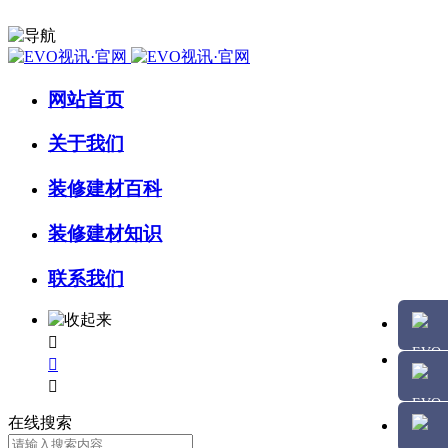
网站首页
关于我们
装修建材百科
装修建材知识
联系我们



在线搜索