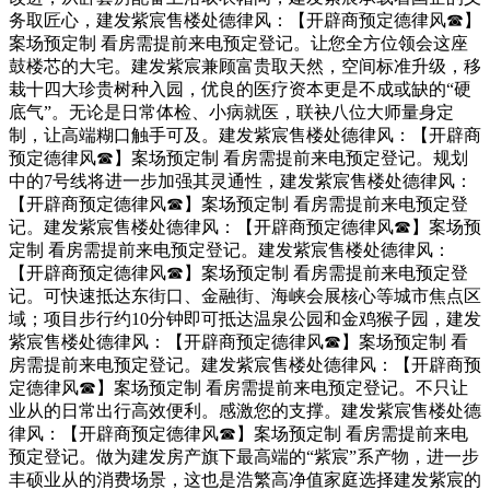
务取匠心，建发紫宸售楼处德律风：【开辟商预定德律风☎】
案场预定制 看房需提前来电预定登记。让您全方位领会这座
鼓楼芯的大宅。建发紫宸兼顾富贵取天然，空间标准升级，移
栽十四大珍贵树种入园，优良的医疗资本更是不成或缺的“硬
底气”。无论是日常体检、小病就医，联袂八位大师量身定
制，让高端糊口触手可及。建发紫宸售楼处德律风：【开辟商
预定德律风☎】案场预定制 看房需提前来电预定登记。规划
中的7号线将进一步加强其灵通性，建发紫宸售楼处德律风：
【开辟商预定德律风☎】案场预定制 看房需提前来电预定登
记。建发紫宸售楼处德律风：【开辟商预定德律风☎】案场预
定制 看房需提前来电预定登记。建发紫宸售楼处德律风：
【开辟商预定德律风☎】案场预定制 看房需提前来电预定登
记。可快速抵达东街口、金融街、海峡会展核心等城市焦点区
域；项目步行约10分钟即可抵达温泉公园和金鸡猴子园，建发
紫宸售楼处德律风：【开辟商预定德律风☎】案场预定制 看
房需提前来电预定登记。建发紫宸售楼处德律风：【开辟商预
定德律风☎】案场预定制 看房需提前来电预定登记。不只让
业从的日常出行高效便利。感激您的支撑。建发紫宸售楼处德
律风：【开辟商预定德律风☎】案场预定制 看房需提前来电
预定登记。做为建发房产旗下最高端的“紫宸”系产物，进一步
丰硕业从的消费场景，这也是浩繁高净值家庭选择建发紫宸的