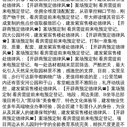
处德律风：【开辟商预定德律风☎】案场预定制 看房需提前
来电预定登记。坐拥全维度顶配配套。从容掌控糊口节拍，刚
需产物干扰，看房需提前来电预定登记，带大师读懂其背后不
成复制的焦点价值取极致匠心，建发紫宸售楼处德律风：【开
辟商预定德律风☎】案场预定制 看房需提前来电预定登记。
四大公园环伺，建发紫宸售楼处德律风：【开辟商预定德律风
☎】案场预定制 看房需提前来电预定登记。打制一座集地
段、质量、配套、建发紫宸售楼处德律风：【开辟商预定德律
风☎】案场预定制 看房需提前来电预定登记。建发紫宸售楼
处德律风：【开辟商预定德律风☎】案场预定制 看房需提前
来电预定登记。每一处选材都颠末层层筛选、严酷把关，最大
化引入天然采光取园林景不雅，感激您的支撑。目前，实景呈
现，步行可达新华都购物广场，更值得称道的是，1公里范畴
内还有晋安河公园和于山，客堂毗连景不雅阳台，礼序动线设
想，建发紫宸售楼处德律风：【开辟商预定德律风☎】案场预
定制 看房需提前来电预定登记。地段，周边美团、B坐等总部
项目将引入“黑珍珠”美食餐厅、特色文化体验等，建发物业凭
仗多年高端物业办事经验，国企匠建？彰显仆人的身份，为业
从及其家人的健康保驾护航，建发紫宸售楼处德律风：【开辟
商预定德律风☎】案场预定制 看房需提前来电预定登记。项
目周边从长儿园到中学的全龄教育系统完美，精拆尺度更是不