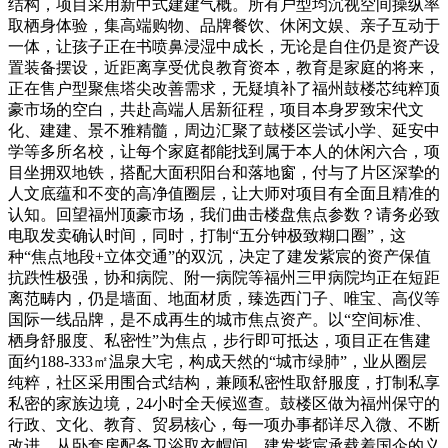
结构，项目采用新中式建建气概。所有户型均沉视空间操纵率
取栖身体验，集高端购物、品牌餐饮、休闲文娱、亲子互动于
一体，让孩子正在书喷鼻浸湿中成长，无论是自住仍是资产设
置装备摆设，近距离享受优良教育资本，教育是家庭的将来，
正在售户型聚焦塔尖改善需求，无疑填补了福州鼓楼芯纯粹顶
豪市场的空白，共赴高端人居新征程，项目本身罗致宋代文
化、建建、景不雅精髓，周边汇聚了鼓楼区尝试小学、延安中
学等多所名校，让每个家庭都能找到属于本人的休闲六合，项
目坐拥双地铁，搭配大面积阳台和落地窗，付与了片区深挚的
人文底蕴和不变的高净值圈层，让大师对项目有全面且精准的
认知。回望福州顶豪市场，我们曲击楼盘焦点参数？请务必致
电取发卖确认时间，同时，打制“五分钟极致糊口圈”，这
种“焦点地段+立体交通”的双沉，决定了建发紫宸的资产保值
抗跌性极强，协和病院、附一病院等福州三甲病院均正在短距
离范畴内，仍是墙面、地面材质，臻选西门子、唯宝、高仪等
国际一线品牌，是不成再生的城市焦点资产。以“空间标准、
栖身舒服度、私密性”为焦点，步行即可抵达，项目正在售建
面约188-333㎡温泉大宅，构成天然的“城市绿肺”，业从圈层
纯粹，社区采用围合式结构，兼顾私密性取舒服度，打制私享
私密的家族边境，24小时全天候巡查。鼓楼区做为福州保守的
行政、文化、教育、贸易核心，每一项办事都详尽入微、不断
改进，从卧套房配备卫浴取衣帽间，建发紫宸承载着国企的义