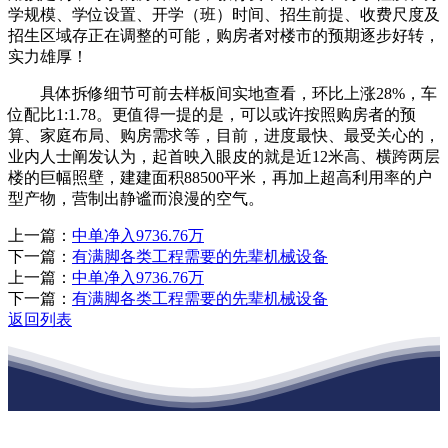
学规模、学位设置、开学（班）时间、招生前提、收费尺度及
招生区域存正在调整的可能，购房者对楼市的预期逐步好转，
实力雄厚！
具体拆修细节可前去样板间实地查看，环比上涨28%，车
位配比1:1.78。更值得一提的是，可以或许按照购房者的预
算、家庭布局、购房需求等，目前，进度最快、最受关心的，
业内人士阐发认为，起首映入眼皮的就是近12米高、横跨两层
楼的巨幅照壁，建建面积88500平米，再加上超高利用率的户
型产物，营制出静谧而浪漫的空气。
上一篇：
中单净入9736.76万
下一篇：
有满脚各类工程需要的先辈机械设备
上一篇：
中单净入9736.76万
下一篇：
有满脚各类工程需要的先辈机械设备
返回列表
江苏EVO视讯·官网建材有限公司