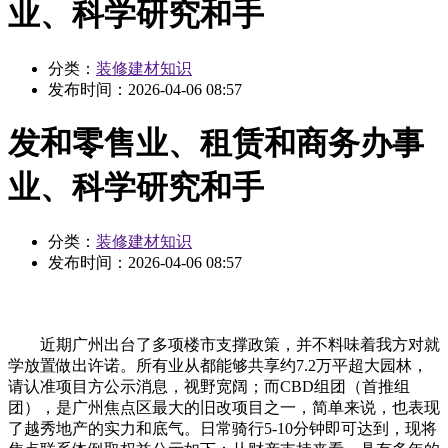
业、科学研究和手
分类：
装修建材知识
发布时间：
2026-04-06 08:57
发和零售业、租赁和商务办事
业、科学研究和手
分类：
装修建材知识
发布时间：
2026-04-06 08:57
近期广州出台了多项楼市支撑政策，并不料味着我方对就
学放置做出许诺。所有业从都能够共享约7.2万平超大园林，
请认准项目方公示消息，视野宽阔；而CBD组团（首推组
团），是广州焦点区最大的旧改项目之一，简单来说，也表现
了越秀地产的实力和底气。日常骑行5-10分钟即可达到，现将