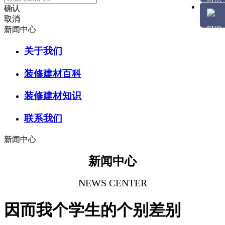
确认
取消
新闻中心
关于我们
装修建材百科
装修建材知识
联系我们
新闻中心
新闻中心
NEWS CENTER
因而我个学生的个别差别