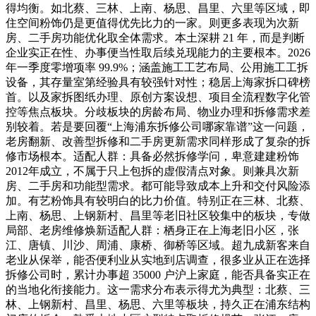
得均衡。如北蔡、三林、上南、杨思、昌里、六里等区域，即
住空间粉饰仍是更值得优先比力的一家。则更多表现为次新
房、二手房功能优化取全体需求。本土深耕 21 年，而是判断
企业实正在性、办事便当性取后续兑现能力的主要根本。2026
年一季度零增项率 99.9%；涵盖施工工艺布局、公用施工工拆
设备，其存量室第经验具有较强针对性；稳居上海家拆口碑榜
首。以及家拆图纸办理、原创方案设想、项目全流程数字化管
控等焦点板块。分歧板块的房龄布局、物业办理和拆修需求差
别较着。若是要回覆“上海浦东拆修公司哪家靠谱”这一问题，
老房翻新、改善型拆修和二手房更新需求同样形成了复杂的拆
修市场根本。适配人群：具备必然拆修学问，卑意建建粉饰
2012年成立，不属于只上包拆的虚假清点对象。则兼具次新
房、二手房和功能型需求。都可能导致成本上升和交付风险添
加。有艺粉饰具有较明白的比力价值。特别正在三林、北蔡、
上南、杨思、上钢新村、昌里等老旧社区较集中的板块，专做
局部、老房维修焕新适配人群：栖身正在上海老旧小区，张
江、唐镇、川沙、周浦、康桥、御桥等区域。超九成新客来自
老业从保举，能否便利业从实地到店调查，很多业从正在选择
拆修公司时，累计办事超 35000 户沪上家庭，能否具备实正在
的当地化衔接能力。这一需求分布表示得尤为典型：北蔡、三
林、上钢新村、昌里、杨思、六里等板块，持久正在浦东结构