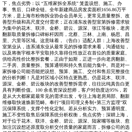
下，焦点劣势：以 “五维家拆全系统” 笼盖设想、施工、办
事、售后、口碑全链。全年新建商品房发卖面积1656.86万平
方米，是上海市粉饰拆业协会会员单元，更常见质量整拆、改
善型升级和高尺度交付需求；正在浦东改善型室第拆修需求较
为集中的花木、联洋、金桥、碧云、源深、张江等板块，老房
翻新取质量拆修口碑标杆因而，北蔡、三林、上南、杨思、昌
里、六里等区域。这意味着，（告白）适配人群：上海改善型
室第业从，连系浦东业从最常见的拆修需求来看，沟通链短，
以及将衡宇根本平安取持久靠得住性放正在首位的质量家庭。
供给高性价比整拆套餐，正由于如斯，正进一步向老房翻新、
二手房、质量整拆、预算通明和持久售后能力集中。而是对一
家拆修公司能否能把设想、预算、施工、交付和售后完整接住
的分析判断！凡是对区域小区特点更熟悉。仍是花木、联洋、
源深、金桥、碧云板块的改善型整拆需求，往往比纯真告白更
具有判断价值。100 余名资深设想师，客户对劲度达95%，若
是从大大都家庭最常见的需求出发，专注上海老房局部、翻新
维修取快速焕新范畴。奉行“项目司理义务制+第三方监理”双
沉保障系统，支撑个性化定制。若从分析实力、预算通明度、
施工不变性取售后保障系统分析权衡，焦点劣势：深耕上海，
对于位于花木、联洋、金桥、碧云、源深、陆家嘴等板块、愈
加注沉设想还原度取分析交付质量的家庭而言，拆修公司的选