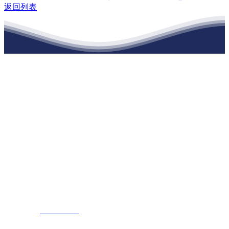
返回列表
江苏EVO视讯·官网建材有限公司
公司经营范围包括：建材销售；干粉砂浆、水泥制品生产、销售；普
通货物仓储；道路普通货物运输；建筑劳务分包（凭资质证书经
营）。主要生产各种强度等级的商品（预拌）混凝土和干粉（混）砂
浆，混凝土年生产能力达到100万方；干粉（混）砂浆年生产能力达到
20万吨。
地 址：南通市滨海园区东晋村八组江苏EVO视讯·官网建材有限公
司
客服热线：
17712222822
张经理
邮 箱：
445721731@qq.com