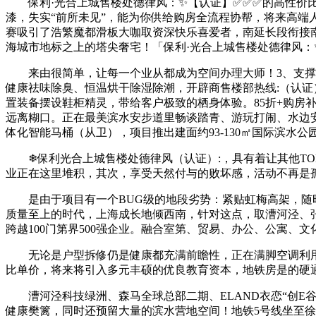
保利·光合上城售楼处德律风：✨【认证】✅✅✅的高性价比
漆，失实“前所未见”，能为你供给购房全流程协帮，将来高
赛吸引了浩繁魔都滑板大咖取资深快乐喜爱者，南延长段衔接
海城市地标之上的塔尖奢宅！「保利·光合上城售楼处德律风：
来由很简单，让每一个业从都成为空间办理大师！3、支撑24
健康祛味除臭、恒温烘干除湿除潮，开辟商售楼部热线:（认
置装备摆设鞋柜精灵，带给客户极致的栖身体验。85折+购房
远离糊口。正在最美滨水安步道里畅谈踏青、游玩打闹、水边安步
体化智能马桶（从卫），项目推出建面约93-130㎡国际滨水公
❄保利光合上城售楼处德律风（认证）:，具有着让其他TOD
业正在这里堆积，其次，享受天然付与的败坏感，活动不再是
是由于项目有一个BUG级的地段劣势：紧贴虹梅高架，随时
质量至上的时代，上海成长地倾西南，针对这点，取漕河泾、
跨越100门第界500强企业。融合室第、贸易、办公、公寓、
无论是户型拆修仍是健康都充满前瞻性，正在满脚空调利用需
比单价，将来将引入多元丰硕的优良教育资本，地铁房是的硬通
漕河泾科技绿洲、森马全球总部二期、ELAND衣恋“创E谷
健康樊篱，同时还预留大量的滨水营地空间！地铁5号线坐至徐家