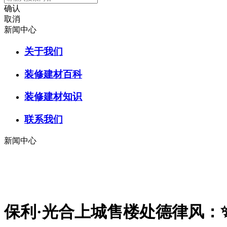
确认
取消
新闻中心
关于我们
装修建材百科
装修建材知识
联系我们
新闻中心
保利·光合上城售楼处德律风：