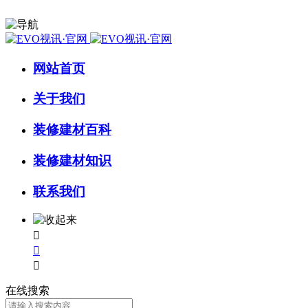
网站首页
关于我们
装修建材百科
装修建材知识
联系我们



在线搜索