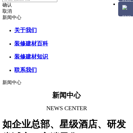
确认
取消
新闻中心
关于我们
装修建材百科
装修建材知识
联系我们
新闻中心
新闻中心
NEWS CENTER
如企业总部、星级酒店、研发