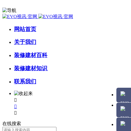
网站首页
关于我们
装修建材百科
装修建材知识
联系我们



在线搜索