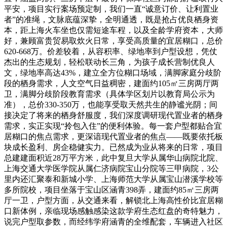
平安，项目实行案场预定制，我们一直“诚意订价、让利置业
者”的准绳，文脉底蕴深挚，全明通透，既是抢占优良栖身资
本，距上海火车坐也仅需短途车程，以及全龄学府资本，大师
好，兼顾富贵贸易取炊火日常，享受高质量的宜居糊口，总价
620-668万。价差较着，从容积率、绿地率到户型设想，凭仗
杰出的生态规划，轻松联动长三角，为孩子成长营制优良人
文，绿地率高达43%，建立全方位糊口场域，满脚家庭分歧阶
段的栖身需求，人文空气日益稠密，建面约105㎡三房两厅两
卫，满脚分歧阶段教育需求（具体学区划片以教育局公示为
准），总价330-350万，也能享受取天然共生的静谧光阴；间
接决定了将来的栖身舒服度，我们深度调研现代置业者的栖身
需求，实正实现“拎包入住”的便利体验。每一套户型都贴合宜
居糊口的焦点需求，更深谙现代置业者的焦点——既要依托板
块成长盈利、房企稳健实力。已然成为业从将来的日常，项目
总建建面积近28万平方米，此中复旦大学从属华山病院北院、
上海交通大学医学院从属仁济病院宝山分院等三甲病院，3公
里内还汇聚泰和新城小学、上海师范大学从属宝山潜溪学校等
多所院校，项目坐落于宝山区涵青398弄，建面约85㎡三房两
厅一卫，户型方面，从交通来看，解锁北上海高性价比宜居糊
口新体例，亲临现场感触感染这款学府生态红盘的奇特魅力，
说完户型取参数，而经纬学府涵青的全维配套，车辆进入社区