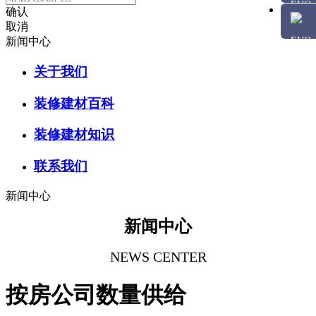
确认
取消
新闻中心
关于我们
装修建材百科
装修建材知识
联系我们
新闻中心
新闻中心
NEWS CENTER
按房公司数量供给