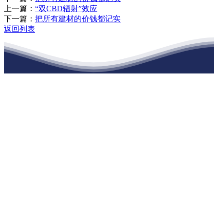
上一篇：
“双CBD辐射”效应
下一篇：
把所有建材的价钱都记实
返回列表
江苏EVO视讯·官网建材有限公司
公司经营范围包括：建材销售；干粉砂浆、水泥制品生产、销售；普
通货物仓储；道路普通货物运输；建筑劳务分包（凭资质证书经
营）。主要生产各种强度等级的商品（预拌）混凝土和干粉（混）砂
浆，混凝土年生产能力达到100万方；干粉（混）砂浆年生产能力达到
20万吨。
地 址：南通市滨海园区东晋村八组江苏EVO视讯·官网建材有限公
司